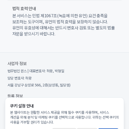
법적 효력 안내
본 서비스는 민법 제1067조(녹음에 의한 유언) 요건 충족을
보조하는 도구이며, 유언의 법적 효력을 보장하지 않습니다.
유언의 유효성에 대해서는 반드시 변호사 검토 또는 별도의 법률
자문을 받으시기 바랍니다.
사업자 정보
법무법인 윈스
| 대표변호사:
허왕, 박형일
담당 변호사:
허왕
서울 강남구 삼성로 566, 2층(삼성동, 빌딩엠)
등록 정보
사업자등록번호:
557-86-00970
쿠키 설정 안내
통신판매업 신고번호:
제2025-서울강남-00127호
본 웹사이트는 원활한 서비스 제공을 위해 필수 쿠키를 사용하며, 서비스
개선을 위해 분석 및 마케팅 쿠키를 선택적으로 사용합니다. 귀하는 선택 쿠키의
개인정보보호책임자:
허왕
(
privacy@willsave.co.kr
)
사용을 거부할 권리가 있습니다.
호스팅:
Amazon Web Services (AWS)
(
서울 리전 (ap-northeast-2)
)