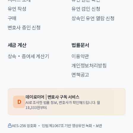
유언 작성
유언 검인 신청
구매
상속인 유언 열람 신청
변호사 증인 신청
세금 계산
법률문서
상속·증여세 계산기
이용약관
개인정보처리방침
면책공고
데이로이어 | 변호사 구독 서비스
D
AI로 조사한 법률 정보, 변호사가 확인해드립니다. 월
18,333원부터.
AES-256 암호화 · 민법 제1067조 기반 영상유언 녹화·보관