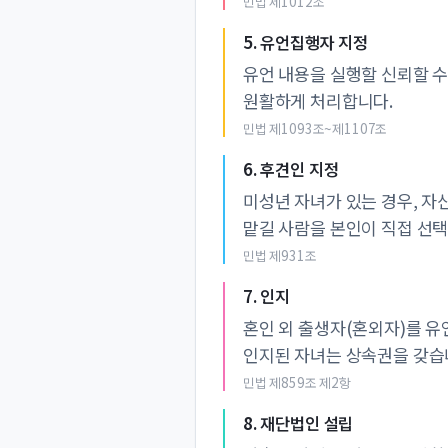
민법 제1012조
5. 유언집행자 지정
유언 내용을 실행할 신뢰할 수
원활하게 처리합니다.
민법 제1093조~제1107조
6. 후견인 지정
미성년 자녀가 있는 경우, 자
맡길 사람을 본인이 직접 선
민법 제931조
7. 인지
혼인 외 출생자(혼외자)를 유
인지된 자녀는 상속권을 갖습
민법 제859조 제2항
8. 재단법인 설립