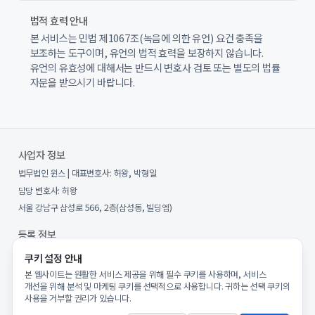
법적 효력 안내
본 서비스는 민법 제1067조(녹음에 의한 유언) 요건 충족을
보조하는 도구이며, 유언의 법적 효력을 보장하지 않습니다.
유언의 유효성에 대해서는 반드시 변호사 검토 또는 별도의 법률
자문을 받으시기 바랍니다.
사업자 정보
법무법인 윈스
| 대표변호사:
허왕, 박형일
담당 변호사:
허왕
서울 강남구 삼성로 566, 2층(삼성동, 빌딩엠)
등록 정보
사업자등록번호:
557-86-00970
쿠키 설정 안내
통신판매업 신고번호:
제2025-서울강남-00127호
본 웹사이트는 원활한 서비스 제공을 위해 필수 쿠키를 사용하며, 서비스
개선을 위해 분석 및 마케팅 쿠키를 선택적으로 사용합니다. 귀하는 선택 쿠키의
개인정보보호책임자:
허왕
(
privacy@willsave.co.kr
)
사용을 거부할 권리가 있습니다.
호스팅:
Amazon Web Services (AWS)
(
서울 리전 (ap-northeast-2)
)