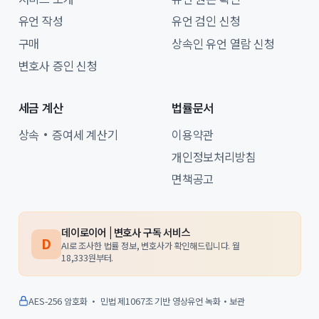
유언 작성
유언 검인 신청
구매
상속인 유언 열람 신청
변호사 증인 신청
세금 계산
법률문서
상속·증여세 계산기
이용약관
개인정보처리방침
면책공고
데이로이어 | 변호사 구독 서비스
D
AI로 조사한 법률 정보, 변호사가 확인해드립니다. 월
18,333원부터.
AES-256 암호화 · 민법 제1067조 기반 영상유언 녹화·보관